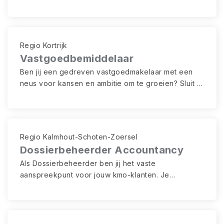
Wil je werken in een innovatieve omgeving waar
kwaliteit, duurzaamheid en teamspirit centraal
staan? Dan is dit jouw kans om een sleutelrol op te
nemen in uitdagende projecten binnen de
Regio Kortrijk
Belgische markt.
Vastgoedbemiddelaar
Ben jij een gedreven vastgoedmakelaar met een
neus voor kansen en ambitie om te groeien? Sluit je
aan en bouw actief aan je eigen klantenportefeuille
binnen een toegewezen regio. Jij beheert jouw
gebied als een echte ondernemer — met volle
ondersteuning.
Regio Kalmhout-Schoten-Zoersel
Dossierbeheerder Accountancy
Als Dossierbeheerder ben jij het vaste
aanspreekpunt voor jouw kmo-klanten. Je
combineert boekhoudkundige en fiscale expertise
met klantgericht advies en werkt nauw samen met
collega’s om kwalitatieve oplossingen te bieden.