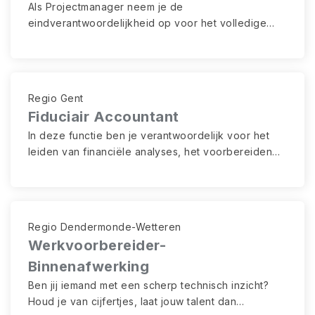
Als Projectmanager neem je de
eindverantwoordelijkheid op voor het volledige
projectverloop, van voorbereiding tot oplevering.
Je coördineert de samenwerking tussen klanten,
productie en interne afdelingen en waakt over
kwaliteit, planning en budget.
Regio Gent
Fiduciair Accountant
In deze functie ben je verantwoordelijk voor het
leiden van financiële analyses, het voorbereiden
van maandelijkse afsluitingen en het ondersteunen
van strategische beslissingen met nauwkeurige
boekhoudkundige informatie.
Regio Dendermonde-Wetteren
Werkvoorbereider-
Binnenafwerking
Ben jij iemand met een scherp technisch inzicht?
Houd je van cijfertjes, laat jouw talent dan