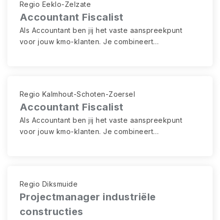
Regio Eeklo-Zelzate
Accountant Fiscalist
Als Accountant ben jij het vaste aanspreekpunt
voor jouw kmo-klanten. Je combineert
boekhoudkundige en fiscale expertise met
klantgericht advies en werkt nauw samen met
collega’s om kwalitatieve oplossingen te bieden.
Regio Kalmhout-Schoten-Zoersel
Accountant Fiscalist
Als Accountant ben jij het vaste aanspreekpunt
voor jouw kmo-klanten. Je combineert
boekhoudkundige en fiscale expertise met
klantgericht advies en werkt nauw samen met
collega’s om kwalitatieve oplossingen te bieden.
Regio Diksmuide
Projectmanager industriële
constructies