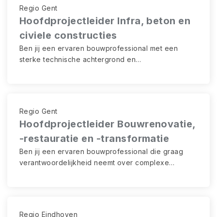
organisatorisch talent zorg je voor een vlotte
Regio Gent
samenwerking tussen teams, onderaannemers,
Hoofdprojectleider Infra, beton en
klanten en overheden.
civiele constructies
Ben jij een ervaren bouwprofessional met een
sterke technische achtergrond en
leiderschapskwaliteiten? Als Hoofdprojectleider
Bouwkunde geef je richting aan complexe
projecten binnen burgerlijke bouwkunde en
renovatie. Je combineert strategisch inzicht met
Regio Gent
operationele daadkracht en zorgt ervoor dat
Hoofdprojectleider Bouwrenovatie,
teams, middelen en technische expertise optimaal
-restauratie en -transformatie
samenwerken om duurzame en kwalitatieve
resultaten te realiseren.
Ben jij een ervaren bouwprofessional die graag
verantwoordelijkheid neemt over complexe
projecten én mensen? Als Hoofdprojectleider ben
je de verbindende schakel tussen strategie,
uitvoering en teams. Je leidt uitdagende bouw- en
renovatieprojecten van concept tot oplevering,
Regio Eindhoven