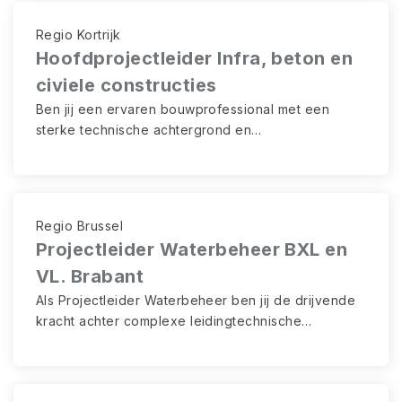
uitvoering en teams. Je leidt uitdagende bouw- en
renovatieprojecten van concept tot oplevering,
Regio Kortrijk
bewaakt het volledige projectresultaat en geeft
Hoofdprojectleider Infra, beton en
richting aan projectleiders, werfteams en externe
civiele constructies
partners.
Ben jij een ervaren bouwprofessional met een
sterke technische achtergrond en
leiderschapskwaliteiten? Als Hoofdprojectleider
Bouwkunde geef je richting aan complexe
projecten binnen burgerlijke bouwkunde en
renovatie. Je combineert strategisch inzicht met
Regio Brussel
operationele daadkracht en zorgt ervoor dat
Projectleider Waterbeheer BXL en
teams, middelen en technische expertise optimaal
VL. Brabant
samenwerken om duurzame en kwalitatieve
resultaten te realiseren.
Als Projectleider Waterbeheer ben jij de drijvende
kracht achter complexe leidingtechnische
projecten. Je leidt elk project van A tot Z: van
voorbereiding tot oplevering, van planning tot
uitvoering. Dankzij jouw technische expertise en