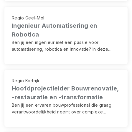
Regio Geel-Mol
Ingenieur Automatisering en
Robotica
Ben jij een ingenieur met een passie voor
automatisering, robotica en innovatie? In deze
unieke functie werk je op het kruispunt van
technologie en bouw. Je vertaalt innovatieve
ideeën naar praktische toepassingen die de
uitvoering op de werf veiliger, efficiënter en
Regio Kortrijk
slimmer maken. Met veel ruimte voor initiatief en
Hoofdprojectleider Bouwrenovatie,
experimentering bouw je mee aan de toekomst van
-restauratie en -transformatie
de bouwsector.
Ben jij een ervaren bouwprofessional die graag
verantwoordelijkheid neemt over complexe
projecten én mensen? Als Hoofdprojectleider ben
je de verbindende schakel tussen strategie,